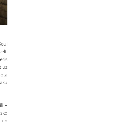
Soul
elti
eris
t uz
mota
sāku
li –
isko
ā un