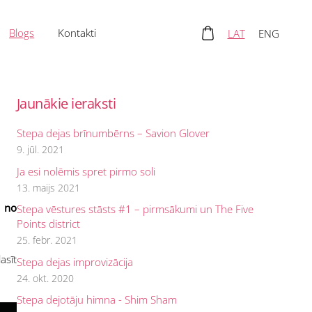
Blogs
Kontakti
LAT
ENG
Jaunākie ieraksti
Stepa dejas brīnumbērns – Savion Glover
9. jūl. 2021
Ja esi nolēmis spret pirmo soli
13. maijs 2021
u no
Stepa vēstures stāsts #1 – pirmsākumi un The Five
Points district
25. febr. 2021
asīt
Stepa dejas improvizācija
24. okt. 2020
Stepa dejotāju himna - Shim Sham