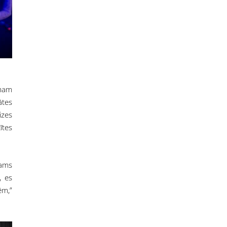
rmam
ātes
izes
ītes
jams
, es
ēm,”