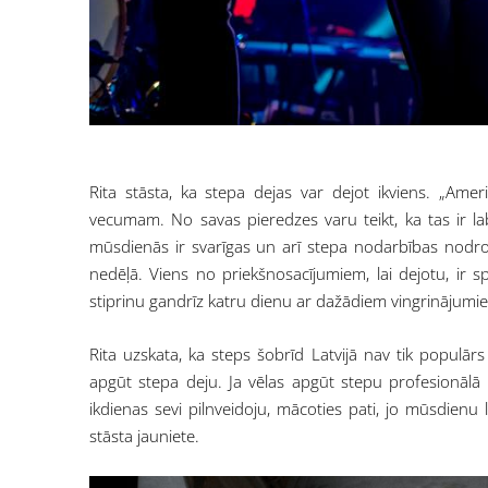
Rita stāsta, ka stepa dejas var dejot ikviens. „Ame
vecumam. No savas pieredzes varu teikt, ka tas ir lab
mūsdienās ir svarīgas un arī stepa nodarbības nodro
nedēļā. Viens no priekšnosacījumiem, lai dejotu, ir s
stiprinu gandrīz katru dienu ar dažādiem vingrinājumie
Rita uzskata, ka steps šobrīd Latvijā nav tik populārs 
apgūt stepa deju. Ja vēlas apgūt stepu profesionālā l
ikdienas sevi pilnveidoju, mācoties pati, jo mūsdienu
stāsta jauniete.