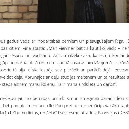
divus gadus vada arī nodarbības bērniem un pieaugušajiem Rīgā, „
ības citiem, viņa stāsta: „Man vienmēr paticis kaut ko vadīt – ne v
ganizēšanu un vadīšanu. Arī citi cilvēki saka, ka esmu komandi
aizgāju no darba ofisā un metos jaunā vasaras piedzīvojumā – strādā
tobrīd tā bija lieliska iespēja sevi pierādīt un parādīt dejā. Iedves
ilnveidot dejā. Aprunājos ar deju studijas meitenēm un tā rezultātā 
– steps aizņem manu ikdienu. Tā ir mana sirdslieta un darbs”.
r meklējusi jau no bērnības un līdz šim ir izmēģināti dažādi deju sti
 bet pamatakmeni un mīlestību pret deju ir iemācījis vairāku taut
darīja brīnumu lietas, un šobrīd sevi esmu atradusi Brodvejas džez