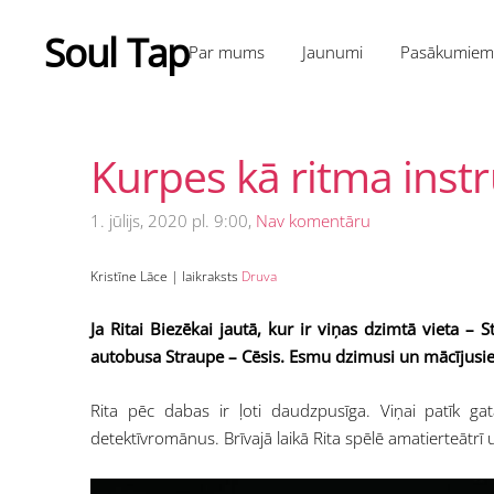
Soul Tap
Par mums
Jaunumi
Pasākumie
Kurpes kā ritma ins
1. jūlijs, 2020 pl. 9:00,
Nav komentāru
Kristīne Lāce | laikraksts
Druva
Ja Ritai Biezēkai jautā, kur ir viņas dzimtā vieta –
autobusa Straupe – Cēsis. Esmu dzimusi un mācījusies
Rita pēc dabas ir ļoti daudzpusīga. Viņai patīk gata
detektīvromānus. Brīvajā laikā Rita spēlē amatierteātrī 