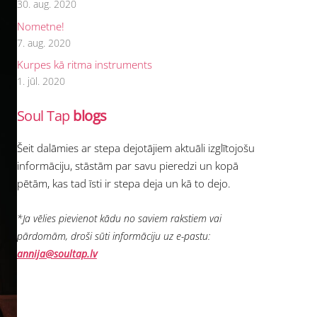
30. aug. 2020
Nometne!
7. aug. 2020
Kurpes kā ritma instruments
1. jūl. 2020
Soul Tap
blogs
Šeit 
dalāmie
s ar stepa dejotājiem aktuāli izglītojošu 
informāciju, 
stāstām
 par savu pieredzi un 
kopā 
pētām
, kas tad īsti ir stepa deja un kā to dejo. 
*Ja vēlies pievienot kādu no saviem rakstiem vai 
pārdomām, droši sūti informāciju uz e-pastu: 
annija@soultap.lv