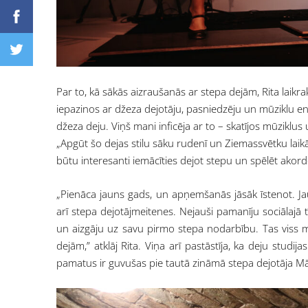
Par to, kā sākās aizraušanās ar stepa dejām, Rita laik
iepazinos ar džeza dejotāju, pasniedzēju un mūziklu e
džeza deju. Viņš mani inficēja ar to – skatījos mūziklus
„Apgūt šo dejas stilu sāku rudenī un Ziemassvētku lai
būtu interesanti iemācīties dejot stepu un spēlēt akord
„Pienāca jauns gads, un apņemšanās jāsāk īstenot. Jau
arī stepa dejotājmeitenes. Nejauši pamanīju sociālajā 
un aizgāju uz savu pirmo stepa nodarbību. Tas viss m
dejām,” atklāj Rita. Viņa arī pastāstīja, ka deju stud
pamatus ir guvušas pie tautā zināmā stepa dejotāja M