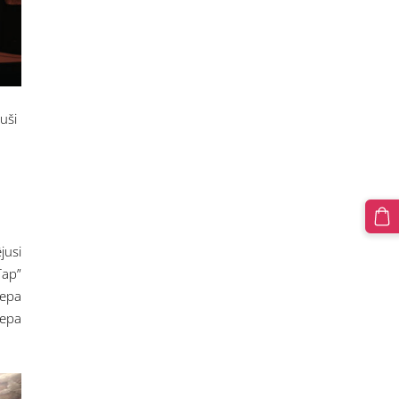
uši
jusi
Tap”
tepa
tepa