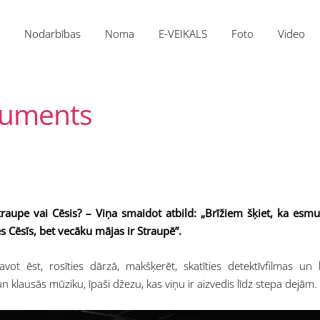
m
Nodarbības
Noma
E-VEIKALS
Foto
Video
truments
 Straupe vai Cēsis? – Viņa smaidot atbild: „Brīžiem šķiet, ka esm
 Cēsīs, bet vecāku mājas ir Straupē”.
vot ēst, rosīties dārzā, makšķerēt, skatīties detektīvfilmas un l
un klausās mūziku, īpaši džezu, kas viņu ir aizvedis līdz stepa dejām.