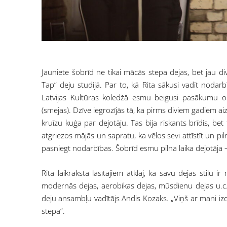
Jauniete šobrīd ne tikai mācās stepa dejas, bet jau 
Tap” deju studijā. Par to, kā Rita sākusi vadīt nodarb
Latvijas Kultūras koledžā esmu beigusi pasākumu or
(smejas). Dzīve iegrozījās tā, ka pirms diviem gadiem 
kruīzu kuģa par dejotāju. Tas bija riskants brīdis, bet 
atgriezos mājās un sapratu, ka vēlos sevi attīstīt un p
pasniegt nodarbības. Šobrīd esmu pilna laika dejotāja 
Rita laikraksta lasītājiem atklāj, ka savu dejas stilu i
modernās dejas, aerobikas dejas, mūsdienu dejas u.c.,
deju ansambļu vadītājs Andis Kozaks. „Viņš ar mani iz
stepā”.