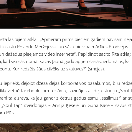
raksta lasītājiem atklāj: „Apmēram pirms pieciem gadiem pavisam neja
ntuziastu Rolandu Meržejevski un sāku pie viņa mācīties Brodvejas
 un dažādus pieejamos video internetā”. Papildinot sacīto Rita atklāj:
kā, kad visi sāk domāt savas Jaunā gada apņemšanās, iedomājos, ka
eonu. Kur redzēts šāds cilvēks uz skatuves?” (smejas).
 iepriekš, dejojot džeza dejas korporatīvos pasākumos, biju redzē
tīkla vietnē facebook.com reklāmu, sazinājos ar deju studiju „Soul 
ani tā aizrāva, ka jau gandrīz četrus gadus esmu „saslimusi” ar s
ijas „Soul Tap” izveidotājas – Annija Ķesele un Guna Kaše – savus s
āra Pūra.