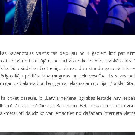
rikas Savienotajās Valstīs tās dejo jau no 4 gadiem līdz pat si
s treniņš ne tikai kājām, bet arī visam ķermenim. Fiziskās aktivit
šina labu sirds kardio treniņu vismaz divu stundu garumā trīs re
pēcīgas kāju potītēs, laba muguras un ceļu veselība. Es savas pot
m gan uz balansa bumbas, gan ar elastīgajām gumijām,” atklāj Rita.
kā citviet pasaulē, jo „Latvijā nevienā izglītības iestādē nav iespē
īmenī, jābrauc mācīties uz Barselonu. Bet, neskatoties uz to visu
 laikmetā ļoti daudz ko var iemācīties no dažādām interneta vietn