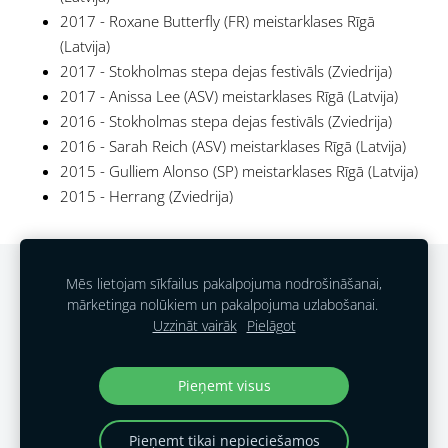
2017 - Roxane Butterfly (FR) meistarklases Rīgā
(Latvija)
2017 - Stokholmas stepa dejas festivāls (Zviedrija)
2017 - Anissa Lee (ASV) meistarklases Rīgā (Latvija)
2016 - Stokholmas stepa dejas festivāls (Zviedrija)
2016 - Sarah Reich (ASV) meistarklases Rīgā (Latvija)
2015 - Gulliem Alonso (SP) meistarklases Rīgā (Latvija)
2015 - Herrang (Zviedrija)
PIETEIKTIES NODARBĪBĀM!
PRIVĀTUMA POLITIKA
Mēs lietojam sīkfailus pakalpojuma nodrošināšanai,
mārketinga nolūkiem un pakalpojuma uzlabošanai.
SĪKDATNES
Uzzināt vairāk
Pielāgot
Soul Tap Studio
Pieņemt visus
Pieņemt tikai nepieciešamos