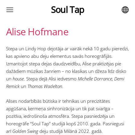
Soul Tap
Alise Hofmane
Stepa un Lindy Hop
dejotāja ar vairāk nekā 10 gadu pieredzi,
kas apvieno abu deju elementus savās horeogrāfijās.
Izmantojot stepa dejas daudzveidību, Alise praktizējas pie
dažādiem mūzikas žanriem – no klasikas un džeza līdz disko
un
house
. Stepa dejā Alisi iedvesmo
Michelle Dorrance, Demi
Remick
un
Thomas Wadelton
.
Alises nodarbībās būtiska ir tehnikas un precizitātes
apgūšana, ķermeņa sinhronizācija un tik pat svarīga –
pozitīva, iedrošinoša atmosfēra. Stepa pasniedzēja un
horeogrāfe “Soul Tap” studijā kopš 2010. gada. Pasniegusi
arī
Golden Swing
deju studijā Milānā 2022. gadā.