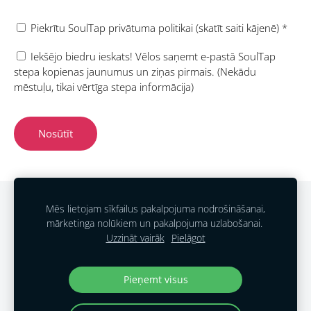
Piekrītu SoulTap privātuma politikai (skatīt saiti kājenē)
*
Iekšējo biedru ieskats! Vēlos saņemt e-pastā SoulTap
stepa kopienas jaunumus un ziņas pirmais. (Nekādu
mēstuļu, tikai vērtīga stepa informācija)
PIETEIKTIES NODARBĪBĀM!
PRIVĀTUMA POLITIKA
Mēs lietojam sīkfailus pakalpojuma nodrošināšanai,
mārketinga nolūkiem un pakalpojuma uzlabošanai.
SĪKDATNES
Uzzināt vairāk
Pielāgot
Soul Tap Studio
Pieņemt visus