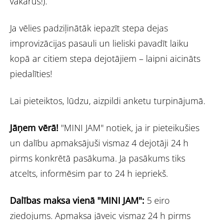
vakarus!).
Ja vēlies padziļinātāk iepazīt stepa dejas
improvizācijas pasauli un lieliski pavadīt laiku
kopā ar citiem stepa dejotājiem – laipni aicināts
piedalīties!
Lai pieteiktos, lūdzu, aizpildi anketu turpinājumā.
Jāņem vērā!
"MINI JAM" notiek, ja ir pieteikušies
un dalību apmaksājuši vismaz 4 dejotāji 24 h
pirms konkrētā pasākuma. Ja pasākums tiks
atcelts, informēsim par to 24 h iepriekš.
Dalības maksa vienā "MINI JAM":
5 eiro
ziedojums. Apmaksa jāveic vismaz 24 h pirms