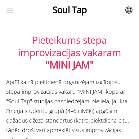
Soul Tap
Pieteikums stepa
improvizācijas vakaram
"MINI JAM"
Aprīlī katrā piektdienā organizējam izglītojošu
stepa improvizācijas vakaru "MINI JAM" kopā ar
"Soul Tap" studijas pasniedzējām. Nelielā, jaukta
līmeņa studentu grupā (4–6 cilvēki) apgūsim
dažādus džeza standartus (katrā piektdienā citu,
tāpēc droši vari apmeklēt visus improvizācijas